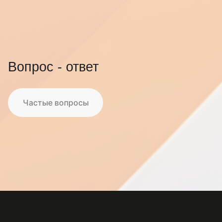
Как «ПРОМТЕХНОЛОГИИ»
автоматизировали ключевые
Вопрос - ответ
процессы в Битрикс24
Частые вопросы