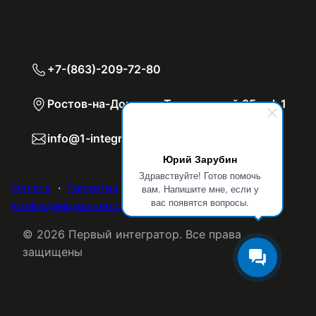
+7-(863)-209-72-80
Ростов-на-Дону, пр. Театральный 85, оф.1
info@1-integrator.ru
Юрий Зарубин
Здравствуйте! Готов помочь
Оплата
·
Гарантия
·
Отзывы
·
Политика
вам. Напишите мне, если у
вас появятся вопросы.
конфиденциальности
·
Договор-оферта
© 2026 Первый интегратор. Все права
защищены