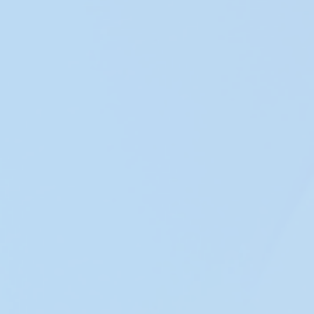
Внедряем
и
настраиваем
Битрикс24,
интегрируем с
1С,
маркетплейсами
и внешними
сервисами